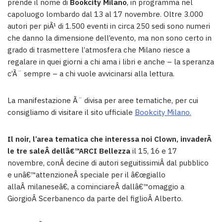
prende il nome di
Bookcity Milano
, in programma nel
capoluogo lombardo dal 13 al 17 novembre. Oltre 3.000
autori per piÃ¹ di 1.500 eventi in circa 250 sedi sono numeri
che danno la dimensione dell’evento, ma non sono certo in
grado di trasmettere l’atmosfera che Milano riesce a
regalare in quei giorni a chi ama i libri e anche – la speranza
c’Ã¨ sempre – a chi vuole avvicinarsi alla lettura.
La manifestazione Ã¨ divisa per aree tematiche, per cui
consigliamo di visitare il sito ufficiale
Bookcity Milano.
Il noir, l’area tematica che interessa noi Clown, invaderÃ
le tre saleÂ dellâ€™ARCI Bellezza
il 15, 16 e 17
novembre, conÂ decine di autori seguitissimiÂ dal pubblico
e unâ€™attenzioneÂ speciale per il â€œgiallo
allaÂ milaneseâ€, a cominciareÂ dallâ€™omaggio a
GiorgioÂ Scerbanenco da parte del figlioÂ Alberto.