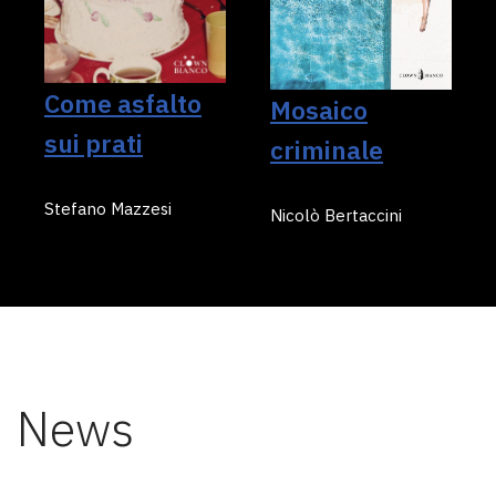
Come asfalto
Mosaico
sui prati
criminale
Stefano Mazzesi
Nicolò Bertaccini
News