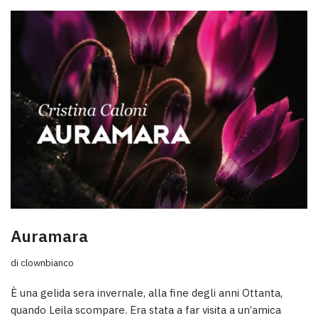
Auramara
di
clownbianco
È una gelida sera invernale, alla fine degli anni Ottanta,
quando Leila scompare. Era stata a far visita a un’amica