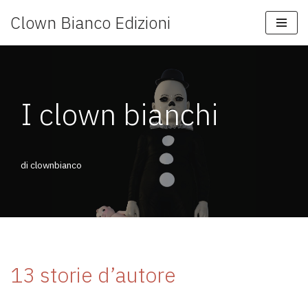
Clown Bianco Edizioni
Vai
al
contenuto
I clown bianchi
di
clownbianco
13 storie d’autore