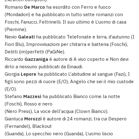
Romano
De Marco
ha esordito con Ferro e fuoco
(Mondadori) e ha pubblicato in tutto sette romanzi con
Foschi, Fanucci, Feltrinelli. Il suo ultimo è L’uomo di casa
(Piemme).
Nevio
Galeati
ha pubblicato Telefonate e birra, d’autunno (I
Fiori Blu), Improvvisazioni per chitarra e batteria (Foschi),
Delitti (im)perfetti (PaGiNe).
Riccardo
Gazzaniga
è autore di A viso coperto e Non devi
dirlo a nessuno pubblicati da Einaudi.
Giorgia
Lepore
ha pubblicato L’abitudine al sangue (Fazi), I
figli sono pezzi di cuore (E/O), Angelo che sei il mio custode
(E/O).
Stefano
Mazzesi
ha pubblicato Bianco come la notte
(Foschi), Rosso e nero
(Nero Press), La voce dell’acqua (Clown Bianco).
Gianluca
Morozzi
è autore di 24 romanzi, tra cui Despero
(Fernandel), Blackout
(Guanda), Lo specchio nero (Guanda), L’uomo liscio