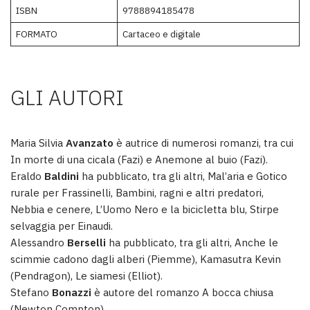
ISBN
9788894185478
FORMATO
Cartaceo e digitale
GLI AUTORI
Maria Silvia
Avanzato
è autrice di numerosi romanzi, tra cui
In morte di una cicala (Fazi) e Anemone al buio (Fazi).
Eraldo
Baldini
ha pubblicato, tra gli altri, Mal’aria e Gotico
rurale per Frassinelli, Bambini, ragni e altri predatori,
Nebbia e cenere, L’Uomo Nero e la bicicletta blu, Stirpe
selvaggia per Einaudi.
Alessandro
Berselli
ha pubblicato, tra gli altri, Anche le
scimmie cadono dagli alberi (Piemme), Kamasutra Kevin
(Pendragon), Le siamesi (Elliot).
Stefano
Bonazzi
è autore del romanzo A bocca chiusa
(Newton Compton).