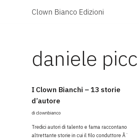
Clown Bianco Edizioni
Vai
al
contenuto
daniele picc
I Clown Bianchi – 13 storie
d’autore
di
clownbianco
Tredici autori di talento e fama raccontano
altrettante storie in cui il filo conduttore Ã¨