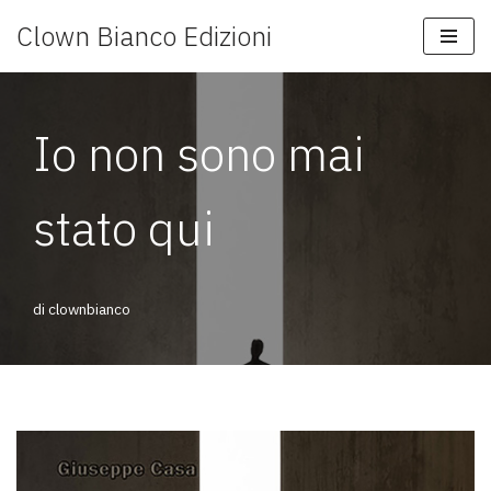
Clown Bianco Edizioni
Vai
al
contenuto
Io non sono mai
stato qui
di
clownbianco