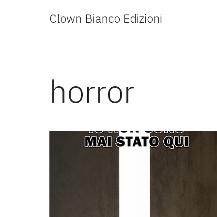
Clown Bianco Edizioni
Vai
al
contenuto
horror