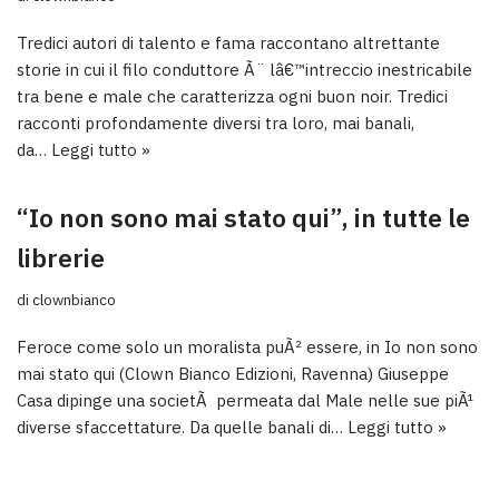
Tredici autori di talento e fama raccontano altrettante
storie in cui il filo conduttore Ã¨ lâ€™intreccio inestricabile
tra bene e male che caratterizza ogni buon noir. Tredici
racconti profondamente diversi tra loro, mai banali,
da…
Leggi tutto »
“Io non sono mai stato qui”, in tutte le
librerie
di
clownbianco
Feroce come solo un moralista puÃ² essere, in Io non sono
mai stato qui (Clown Bianco Edizioni, Ravenna) Giuseppe
Casa dipinge una societÃ permeata dal Male nelle sue piÃ¹
diverse sfaccettature. Da quelle banali di…
Leggi tutto »