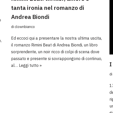
tanta ironia nel romanzo di
Andrea Biondi
o
di
clownbianco
Ed eccoci qui a presentare la nostra ultima uscita,
,
il romanzo Rimini Beat di Andrea Biondi, un libro
sorprendente, un noir ricco di colpi di scena dove
passato e presente si sovrappongono di continuo,
I
al…
Leggi tutto »
di
1
d
r
u
gi