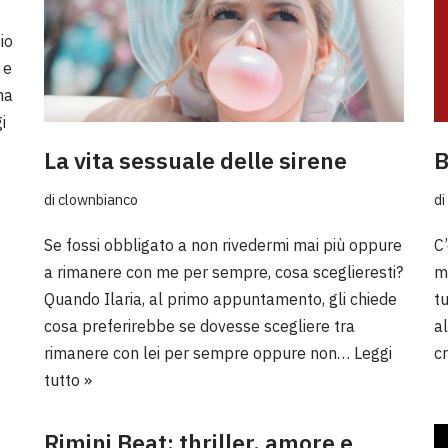
io
 e
ma
i
La vita sessuale delle sirene
B
di
clownbianco
di
Se fossi obbligato a non rivedermi mai più oppure
C’
a rimanere con me per sempre, cosa sceglieresti?
m
Quando Ilaria, al primo appuntamento, gli chiede
tu
cosa preferirebbe se dovesse scegliere tra
al
rimanere con lei per sempre oppure non…
Leggi
c
tutto »
Rimini Beat: thriller, amore e