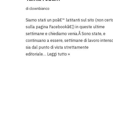
di
clownbianco
Siamo stati un poâ€™ latitanti sul sito (non cert
sulla pagina Facebookâ€¦) in queste ultime
settimane e chiediamo venia.Â Sono state, e
continuano a essere, settimane di lavoro intenso
sia dal punto di vista strettamente
editoriale…
Leggi tutto »