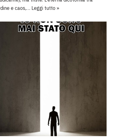
rdine e caos,…
Leggi tutto »