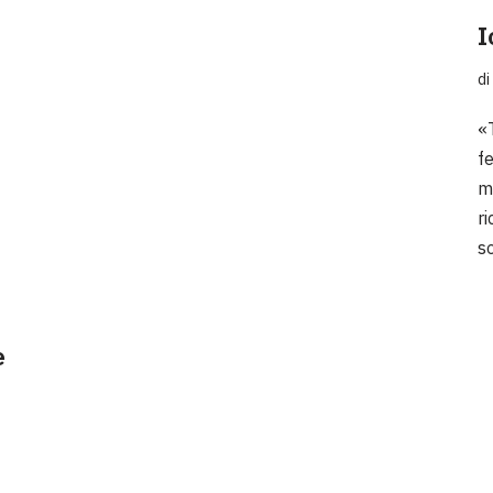
I
di
«
f
m
ri
s
e