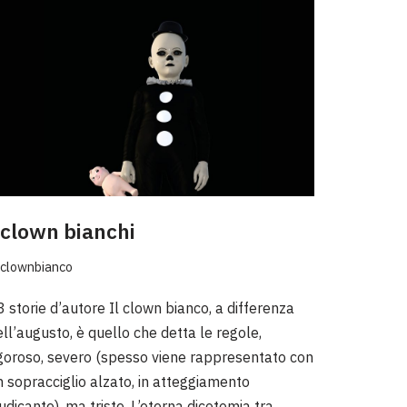
 clown bianchi
clownbianco
3 storie d’autore Il clown bianco, a differenza
ell’augusto, è quello che detta le regole,
igoroso, severo (spesso viene rappresentato con
n sopracciglio alzato, in atteggiamento
udicante), ma triste. L’eterna dicotomia tra