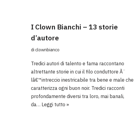
I Clown Bianchi – 13 storie
d’autore
di
clownbianco
Tredici autori di talento e fama raccontano
altrettante storie in cui il filo conduttore Ã¨
lâ€™intreccio inestricabile tra bene e male che
caratterizza ogni buon noir. Tredici racconti
profondamente diversi tra loro, mai banali,
da…
Leggi tutto »